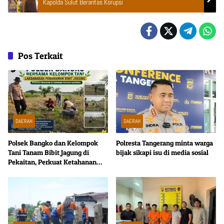
Kapolda Sulut Berantas Korupsi
Pos Terkait
DAERAH
DAERAH
Polsek Bangko dan Kelompok
Polresta Tangerang minta warga
Tani Tanam Bibit Jagung di
bijak sikapi isu di media sosial
Pekaitan, Perkuat Ketahanan
Pangan Nasional