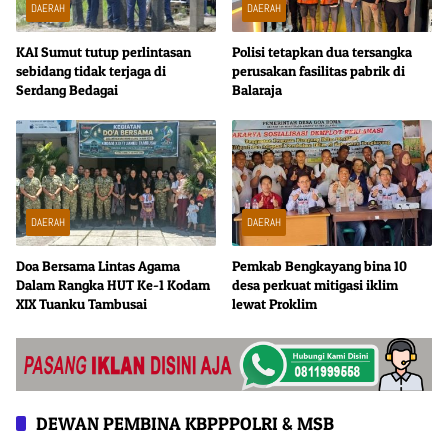
DAERAH
DAERAH
KAI Sumut tutup perlintasan
Polisi tetapkan dua tersangka
sebidang tidak terjaga di
perusakan fasilitas pabrik di
Serdang Bedagai
Balaraja
DAERAH
DAERAH
Doa Bersama Lintas Agama
Pemkab Bengkayang bina 10
Dalam Rangka HUT Ke-1 Kodam
desa perkuat mitigasi iklim
XIX Tuanku Tambusai
lewat Proklim
DEWAN PEMBINA KBPPPOLRI & MSB