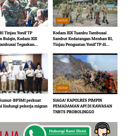
DAERAH
I Tinjau Yonif TP
Kodam XIX Tuanku Tambusai
 Bulqin, Kodam XIX
Sambut Kedatangan Menhan RI,
Tambusai Tegaskan
Tinjau Penguatan Yonif TP di
n Pertahanan Wilayah
Bengkalis dan Kampar
DAERAH
 Sumut-BP3MI perkuat
SIAGA! KAPOLRES PIMPIN
si lindungi pekerja migran
PEMADAMAN API DI KAWASAN
TNBTS PROBOLINGGO