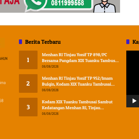
Berita Terbaru
Ka
Pemuta
Menhan RI Tinjau Yonif TP 898/PC
AHUN
1
Video
Bersama Pangdam XIX Tuanku Tambusai,
Tegaskan Disiplin dan Loyalitas Prajurit
06/08/2026
Menhan RI Tinjau Yonif TP 952/Imam
lima
2
Bulqin, Kodam XIX Tuanku Tambusai
Tegaskan Penguatan Pertahanan
06/08/2026
Wilayah
58
Kodam XIX Tuanku Tambusai Sambut
3
Kedatangan Menhan RI, Tinjau
Penguatan Yonif TP di Bengkalis dan
06/08/2026
Kampar