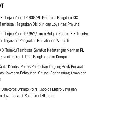
OT
RI Tinjau Yonif TP 898/PC Bersama Pangdam XIX
Tambusai, Tegaskan Disiplin dan Loyalitas Prajurit
RI Tinjau Yonif TP 952/Imam Bulqin, Kodam XIX Tuanku
i Tegaskan Penguatan Pertahanan Wilayah
IX Tuanku Tambusai Sambut Kedatangan Menhan RI,
Penguatan Yonif TP di Bengkalis dan Kampar
 Cipta Kondisi Polres Pelabuhan Tanjung Priok Perkuat
n Kawasan Pelabuhan, Situasi Berlangsung Aman dan
f
i Dankorps Brimob Polri, Kapolda Metro Jaya dan
 Jaya Perkuat Soliditas TNI-Polri