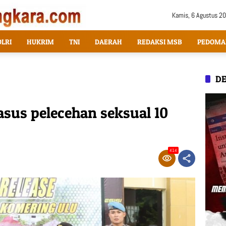
Kamis, 6 Agustus 2
OLRI
HUKRIM
TNI
DAERAH
REDAKSI MSB
PEDOMA
DE
sus pelecehan seksual 10
414