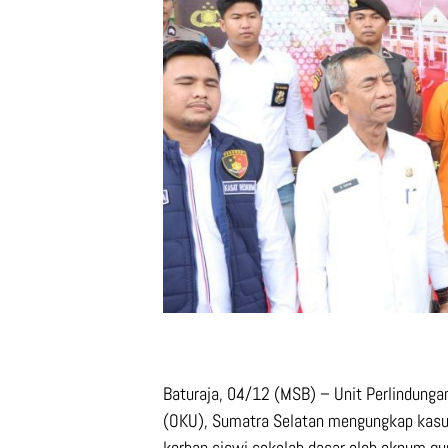
Baturaja, 04/12 (MSB) – Unit Perlindung
(OKU), Sumatra Selatan mengungkap kasus
korban siswi sekolah dasar oleh oknum gu