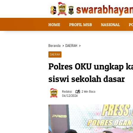
Langsung
ke
konten
HOME
PROFIL MSB
NASIONAL
P
Beranda
DAERAH
DAERAH
Polres OKU ungkap ka
siswi sekolah dasar
Redaksi
2 Min Baca
04/12/2024