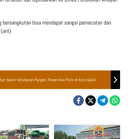
g bersangkutan bisa mendapat sangsi pemecatan dari
 (ant)
kat dalam Ketahanan Pangan: Panen Ikan Patin di Kota Galuh