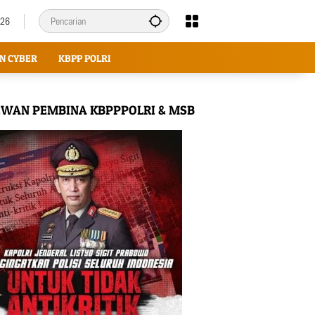
026
N CYBER
KBPP POLRI
WAN PEMBINA KBPPPOLRI & MSB