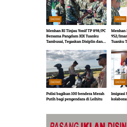
DAERAH
DAERAH
Menhan RI Tinjau Yonif TP 898/PC
Menhan R
Bersama Pangdam XIX Tuanku
952/Imam
Tambusai, Tegaskan Disiplin dan
Tuanku 
Loyalitas Prajurit
Penguata
DAERAH
DAERAH
Polisi bagikan 100 bendera Merah
Imigrasi
Putih bagi pengendara di Leihitu
kolabora