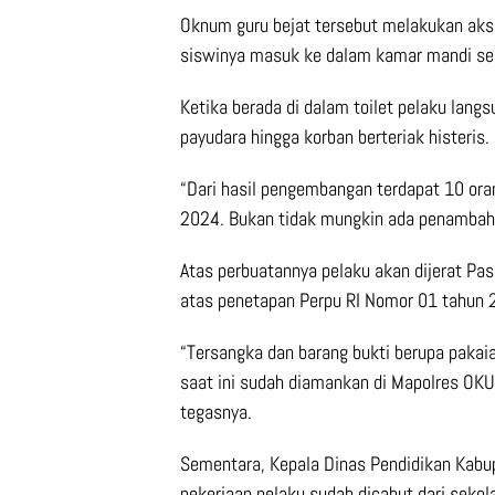
Oknum guru bejat tersebut melakukan aks
siswinya masuk ke dalam kamar mandi se
Ketika berada di dalam toilet pelaku lan
payudara hingga korban berteriak histeris.
“Dari hasil pengembangan terdapat 10 or
2024. Bukan tidak mungkin ada penambahan
Atas perbuatannya pelaku akan dijerat Pa
atas penetapan Perpu RI Nomor 01 tahun 2
“Tersangka dan barang bukti berupa pakaia
saat ini sudah diamankan di Mapolres OK
tegasnya.
Sementara, Kepala Dinas Pendidikan Kabu
pekerjaan pelaku sudah dicabut dari sekol