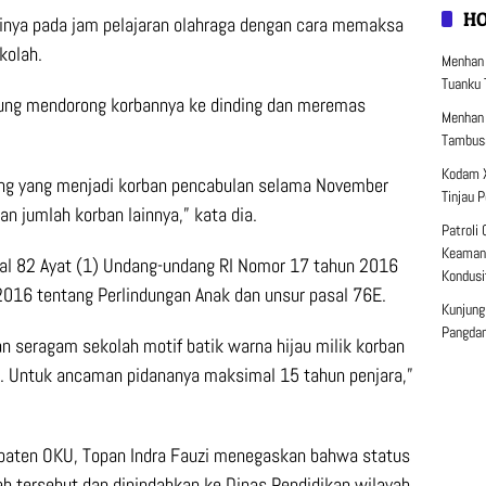
H
inya pada jam pelajaran olahraga dengan cara memaksa
kolah.
Menhan 
Tuanku 
gsung mendorong korbannya ke dinding dan meremas
Menhan 
Tambusa
Kodam X
ang yang menjadi korban pencabulan selama November
Tinjau 
 jumlah korban lainnya,” kata dia.
Patroli
Keamana
sal 82 Ayat (1) Undang-undang RI Nomor 17 tahun 2016
Kondusi
016 tentang Perlindungan Anak dan unsur pasal 76E.
Kunjung
Pangdam
n seragam sekolah motif batik warna hijau milik korban
U. Untuk ancaman pidananya maksimal 15 tahun penjara,”
paten OKU, Topan Indra Fauzi menegaskan bahwa status
ah tersebut dan dipindahkan ke Dinas Pendidikan wilayah