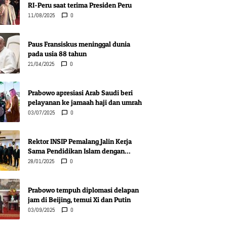
RI-Peru saat terima Presiden Peru
11/08/2025
0
Paus Fransiskus meninggal dunia
pada usia 88 tahun
21/04/2025
0
Prabowo apresiasi Arab Saudi beri
pelayanan ke jamaah haji dan umrah
03/07/2025
0
Rektor INSIP Pemalang Jalin Kerja
Sama Pendidikan Islam dengan
Komunitas Muslim Novi Pazar, Serbia
28/01/2025
0
Prabowo tempuh diplomasi delapan
jam di Beijing, temui Xi dan Putin
03/09/2025
0