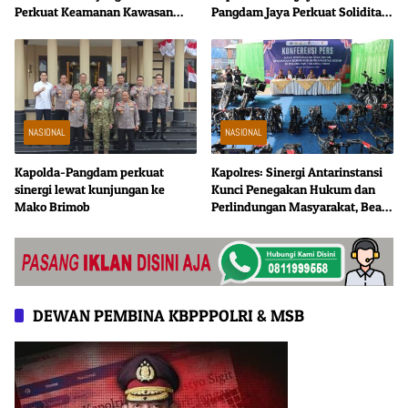
Perkuat Keamanan Kawasan
Pangdam Jaya Perkuat Soliditas
Pelabuhan, Situasi Berlangsung
TNI-Polri
Aman dan Kondusif
NASIONAL
NASIONAL
Kapolda-Pangdam perkuat
Kapolres: Sinergi Antarinstansi
sinergi lewat kunjungan ke
Kunci Penegakan Hukum dan
Mako Brimob
Perlindungan Masyarakat, Bea
Cukai Tanjung Priok Gagalkan
Penyelundupan Harley-
Davidson Bekas.
DEWAN PEMBINA KBPPPOLRI & MSB