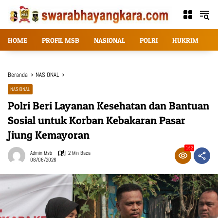
Langsung
ke
konten
HOME
PROFIL MSB
NASIONAL
POLRI
HUKRIM
T
Beranda
NASIONAL
NASIONAL
Polri Beri Layanan Kesehatan dan Bantuan
Sosial untuk Korban Kebakaran Pasar
Jiung Kemayoran
152
Admin Msb
2 Min Baca
08/06/2026