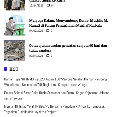
tingkat tinggi RI-Rusia
15/04/2025
0
Menjaga Kalam, Menyambung Dunia: Muchlis M.
Hanafi di Forum Pentashihan Mushaf Karbala
04/02/2026
0
Qatar ajukan usulan gencatan senjata 60 hari dan
tukar sandera
02/07/2025
0
HOT
Rumah Type 36 TMMD Ke-129 Kodim 1807/Sorong Selatan Hampir Rampung,
Wujud Nyata Kepedulian TNI Tingkatkan Kesejahteraan Warga
Polsek Bekasi Barat Gelar Razia Stasioner dan Patroli Cegah Kejahatan Jalanan
serta Tawuran
Menhan RI Tinjau Yonif TP 898/PC Bersama Pangdam XIX Tuanku Tambusai,
Tegaskan Disiplin dan Loyalitas Prajurit