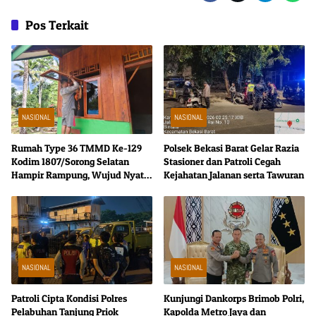
Pos Terkait
NASIONAL
NASIONAL
Rumah Type 36 TMMD Ke-129
Polsek Bekasi Barat Gelar Razia
Kodim 1807/Sorong Selatan
Stasioner dan Patroli Cegah
Hampir Rampung, Wujud Nyata
Kejahatan Jalanan serta Tawuran
Kepedulian TNI Tingkatkan
Kesejahteraan Warga
NASIONAL
NASIONAL
Patroli Cipta Kondisi Polres
Kunjungi Dankorps Brimob Polri,
Pelabuhan Tanjung Priok
Kapolda Metro Jaya dan