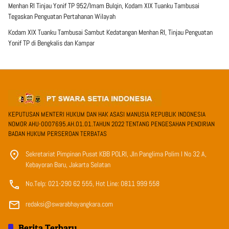
Menhan RI Tinjau Yonif TP 952/Imam Bulqin, Kodam XIX Tuanku Tambusai
Tegaskan Penguatan Pertahanan Wilayah
Kodam XIX Tuanku Tambusai Sambut Kedatangan Menhan RI, Tinjau Penguatan
Yonif TP di Bengkalis dan Kampar
KEPUTUSAN MENTERI HUKUM DAN HAK ASASI MANUSIA REPUBLIK INDONESIA
NOMOR AHU-0007695.AH.01.01.TAHUN 2022 TENTANG PENGESAHAN PENDIRIAN
BADAN HUKUM PERSEROAN TERBATAS
Sekretariat Pimpinan Pusat KBB POLRI, Jln Panglima Polim I No 32 A,
Kebayoran Baru, Jakarta Selatan
No.Telp: 021-290 62 555, Hot Line: 0811 999 558
redaksi@swarabhayangkara.com
Berita Terbaru