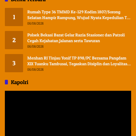
Rumah Type 36 TMMD Ke-129 Kodim 1807/Sorong
1
Selatan Hampir Rampung, Wujud Nyata Kepedulian TNI
Tingkatkan Kesejahteraan Warga
06/08/2026
Polsek Bekasi Barat Gelar Razia Stasioner dan Patroli
2
Cegah Kejahatan Jalanan serta Tawuran
06/08/2026
Menhan RI Tinjau Yonif TP 898/PC Bersama Pangdam
3
XIX Tuanku Tambusai, Tegaskan Disiplin dan Loyalitas
Prajurit
06/08/2026
Kapolri
Pemutar
Video