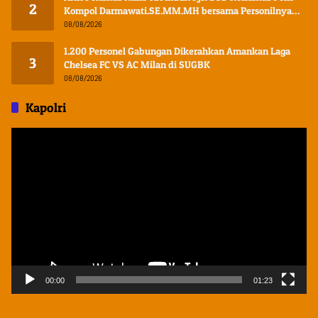
2
Kompol Darmawati.SE.MM.MH bersama Personilnya
Membagikan Bendera Merah Putih Berserta Tiangnya
08/08/2026
1.200 Personel Gabungan Dikerahkan Amankan Laga
3
Chelsea FC VS AC Milan di SUGBK
08/08/2026
Kapolri
Pemutar
Video
00:00
01:23