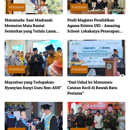
PENDIDIKAN
PENDIDIKAN
Matamuda: Saat Madrasah
Prodi Magister Pendidikan
Memutus Mata Rantai
Agama Kristen UKI – Amazing
Senioritas yang Terlalu Lama
School: Lokakarya Penerapan
Disucikan
Evaluasi Kurikulum TK–SD
dengan Pendekatan CIPP
PENDIDIKAN
PENDIDIKAN
Mayoritas yang Terlupakan:
“Dari Ushul ke Monumen:
Nyanyian Sunyi Guru Non-ASN”
Catatan Kecil di Bawah Batu
Pertama”