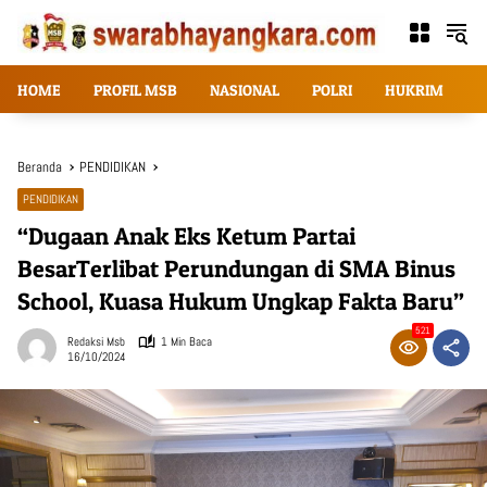
Langsung
ke
konten
HOME
PROFIL MSB
NASIONAL
POLRI
HUKRIM
T
Beranda
PENDIDIKAN
PENDIDIKAN
“Dugaan Anak Eks Ketum Partai
BesarTerlibat Perundungan di SMA Binus
School, Kuasa Hukum Ungkap Fakta Baru”
521
Redaksi Msb
1 Min Baca
16/10/2024