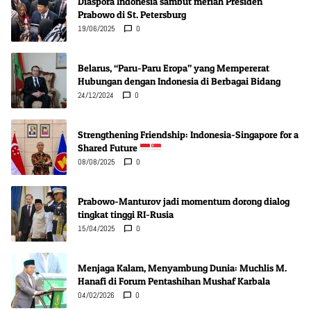
Diaspora Indonesia sambut meriah Presiden
Prabowo di St. Petersburg
19/06/2025
0
Belarus, “Paru-Paru Eropa” yang Mempererat
Hubungan dengan Indonesia di Berbagai Bidang
24/12/2024
0
Strengthening Friendship: Indonesia-Singapore for a
Shared Future
08/08/2025
0
Prabowo-Manturov jadi momentum dorong dialog
tingkat tinggi RI-Rusia
15/04/2025
0
Menjaga Kalam, Menyambung Dunia: Muchlis M.
Hanafi di Forum Pentashihan Mushaf Karbala
04/02/2026
0