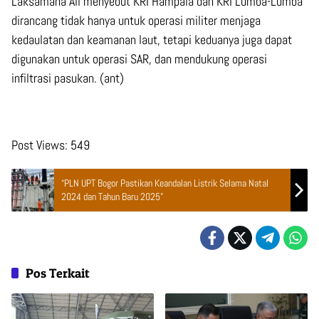
Laksamana Ali menyebut KRI Hampala dan KRI Lumba-Lumba
dirancang tidak hanya untuk operasi militer menjaga
kedaulatan dan keamanan laut, tetapi keduanya juga dapat
digunakan untuk operasi SAR, dan mendukung operasi
infiltrasi pasukan. (ant)
Post Views:
549
“PLN UPT Bogor Pastikan Keandalan Listrik Selama Natal
2024 dan Tahun Baru 2025”
Pos Terkait