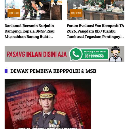
DAERAH
DAERAH
Danlanud Roesmin Nurjadin
Forum Evaluasi Yon Komposit TA
Dampingi Kepala BNNP Riau
2026, Pangdam XIX/Tuanku
Musnahkan Barang Bukti
Tambusai Tegaskan Pentingnya
Narkotika
Penetapan Status Definitif Yon
Komposit Gardapati
DEWAN PEMBINA KBPPPOLRI & MSB