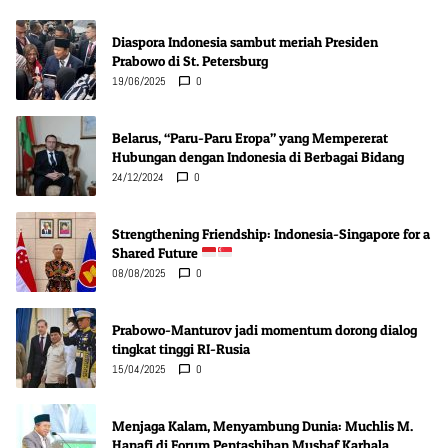
Diaspora Indonesia sambut meriah Presiden
Prabowo di St. Petersburg
19/06/2025
0
Belarus, “Paru-Paru Eropa” yang Mempererat
Hubungan dengan Indonesia di Berbagai Bidang
24/12/2024
0
Strengthening Friendship: Indonesia-Singapore for a
Shared Future
08/08/2025
0
Prabowo-Manturov jadi momentum dorong dialog
tingkat tinggi RI-Rusia
15/04/2025
0
Menjaga Kalam, Menyambung Dunia: Muchlis M.
Hanafi di Forum Pentashihan Mushaf Karbala