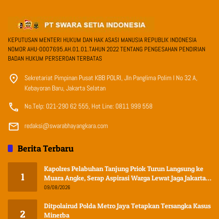
KEPUTUSAN MENTERI HUKUM DAN HAK ASASI MANUSIA REPUBLIK INDONESIA
NOMOR AHU-0007695.AH.01.01.TAHUN 2022 TENTANG PENGESAHAN PENDIRIAN
BADAN HUKUM PERSEROAN TERBATAS
Sekretariat Pimpinan Pusat KBB POLRI, Jln Panglima Polim I No 32 A,
Kebayoran Baru, Jakarta Selatan
No.Telp: 021-290 62 555, Hot Line: 0811 999 558
redaksi@swarabhayangkara.com
Berita Terbaru
Kapolres Pelabuhan Tanjung Priok Turun Langsung ke
1
Muara Angke, Serap Aspirasi Warga Lewat Jaga Jakarta
On The Spot
09/08/2026
Ditpolairud Polda Metro Jaya Tetapkan Tersangka Kasus
2
Minerba