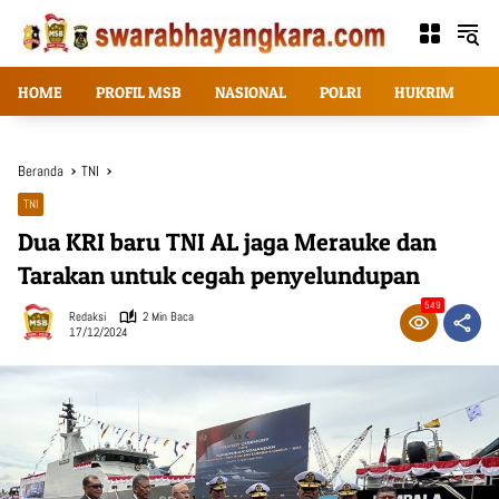
Langsung
ke
konten
HOME
PROFIL MSB
NASIONAL
POLRI
HUKRIM
T
Beranda
TNI
TNI
Dua KRI baru TNI AL jaga Merauke dan
Tarakan untuk cegah penyelundupan
549
Redaksi
2 Min Baca
17/12/2024