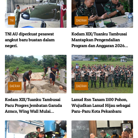
TNI
DAERAH
TNI AU diperkuat pesawat
Kodam XIX/Tuanku Tambusai
angkut baru buatan dalam
Mantapkan Pengendalian
negeri.
Program dan Anggaran 2026
Bersama Tim Dalproggar TNI AD
DAERAH
DAERAH
Kodam XIX/Tuanku Tambusai
Lanud Rsn Tanam 1100 Pohon,
Pacu Progres Jembatan Garuda
Wujudkan Lanud Hijau sebagai
Armco, Wing Wall Mulai
Paru-Paru Kota Pekanbaru
Dibangun Demi Konstruksi Lebih
Kokoh