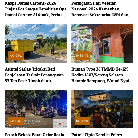
Kaops Damai Cartenz-2026
Peringatan Hari Veteran
Tinjau Pos Satgas Kepolisian Ops
Nasional 2026 Kemenhan
Damai Cartenz di Sinak, Perkuat
Renovasi Sekretariat LVRI dan
Pendekatan Humanis Bersama
Bedah Rumah Veteran di 19
Masyarakat
Provinsi
NASIONAL
NASIONAL
Asintel Satlap Tricakti Beri
Rumah Type 36 TMMD Ke-129
Penjelasan Terkait Penanganan
Kodim 1807/Sorong Selatan
53 Ton Pasir Timah di Air
Hampir Rampung, Wujud Nyata
Merbau
Kepedulian TNI Tingkatkan
Kesejahteraan Warga
NASIONAL
NASIONAL
Polsek Bekasi Barat Gelar Razia
Patroli Cipta Kondisi Polres