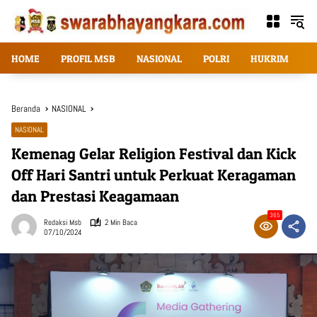
Langsung
ke
konten
HOME
PROFIL MSB
NASIONAL
POLRI
HUKRIM
T
Beranda
NASIONAL
NASIONAL
Kemenag Gelar Religion Festival dan Kick
Off Hari Santri untuk Perkuat Keragaman
dan Prestasi Keagamaan
365
Redaksi Msb
2 Min Baca
07/10/2024