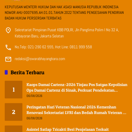
KEPUTUSAN MENTERI HUKUM DAN HAK ASASI MANUSIA REPUBLIK INDONESIA
NOMOR AHU-0007695.AH.01.01.TAHUN 2022 TENTANG PENGESAHAN PENDIRIAN
BADAN HUKUM PERSEROAN TERBATAS
Sekretariat Pimpinan Pusat KBB POLRI, Jln Panglima Polim I No 32 A,
Kebayoran Baru, Jakarta Selatan
No.Telp: 021-290 62 555, Hot Line: 0811 999 558
redaksi@swarabhayangkara.com
Berita Terbaru
Kaops Damai Cartenz-2026 Tinjau Pos Satgas Kepolisian
1
Ops Damai Cartenz di Sinak, Perkuat Pendekatan
Humanis Bersama Masyarakat
06/08/2026
Peringatan Hari Veteran Nasional 2026 Kemenhan
2
Renovasi Sekretariat LVRI dan Bedah Rumah Veteran di
19 Provinsi
06/08/2026
Asintel Satlap Tricakti Beri Penjelasan Terkait