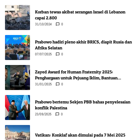
Korban tewas akibat serangan Israel di Lebanon
capai 2.800
31/10/2024
0
Prabowo hadiri pleno akhir BRICS, diapit Rusia dan
Afrika Selatan
07/07/2025
0
Zayed Award for Human Fraternity 2025:
Penghargaan untuk Pejuang Iklim, Bantuan
Kemanusiaan, dan Inovasi Kesehatan
31/01/2025
0
Prabowo bertemu Sekjen PBB bahas penyelesaian
konflik Palestina
23/09/2025
0
Vatikan: Konklaf akan dimulai pada 7 Mei 2025