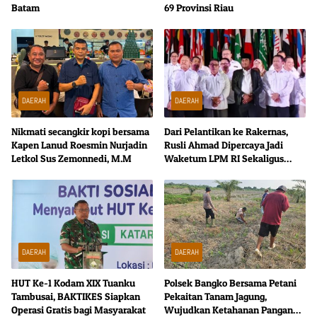
Batam
69 Provinsi Riau
DAERAH
DAERAH
Nikmati secangkir kopi bersama
Dari Pelantikan ke Rakernas,
Kapen Lanud Roesmin Nurjadin
Rusli Ahmad Dipercaya Jadi
Letkol Sus Zemonnedi, M.M
Waketum LPM RI Sekaligus
Ketua SC
DAERAH
DAERAH
HUT Ke-1 Kodam XIX Tuanku
Polsek Bangko Bersama Petani
Tambusai, BAKTIKES Siapkan
Pekaitan Tanam Jagung,
Operasi Gratis bagi Masyarakat
Wujudkan Ketahanan Pangan