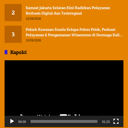
Samsat Jakarta Selatan Kini Hadirkan Pelayanan
2
Berbasis Digital dan Terintegrasi
10/08/2026
Polsek Kawasan Sunda Kelapa Polres Priok, Perkuat
3
Pelayanan & Pengamanan Wisatawan di Dermaga Kali
Adem Muara Angke
10/08/2026
Kapolri
Pemutar
Video
00:00
01:23