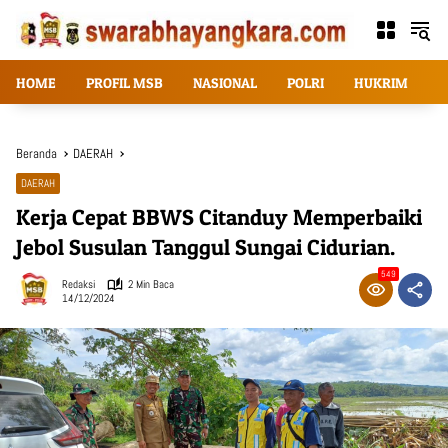
Langsung
ke
konten
HOME
PROFIL MSB
NASIONAL
POLRI
HUKRIM
T
Beranda
DAERAH
DAERAH
Kerja Cepat BBWS Citanduy Memperbaiki
Jebol Susulan Tanggul Sungai Cidurian.
549
Redaksi
2 Min Baca
14/12/2024