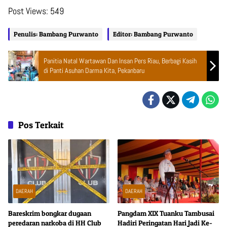
Post Views:
549
Penulis: Bambang Purwanto
Editor: Bambang Purwanto
Panitia Natal Wartawan Dan Insan Pers Riau, Berbagi Kasih
di Panti Asuhan Darma Kita, Pekanbaru
Pos Terkait
DAERAH
DAERAH
Bareskrim bongkar dugaan
Pangdam XIX Tuanku Tambusai
peredaran narkoba di HH Club
Hadiri Peringatan Hari Jadi Ke-