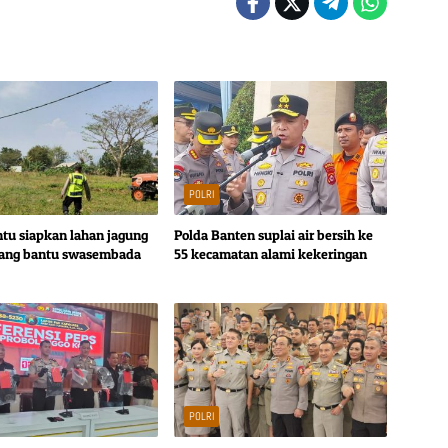
POLRI
ntu siapkan lahan jagung
Polda Banten suplai air bersih ke
wang bantu swasembada
55 kecamatan alami kekeringan
POLRI