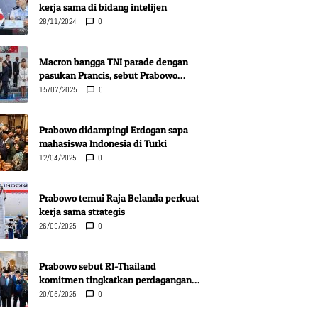
kerja sama di bidang intelijen
28/11/2024
0
Macron bangga TNI parade dengan
pasukan Prancis, sebut Prabowo
sahabat
15/07/2025
0
Prabowo didampingi Erdogan sapa
mahasiswa Indonesia di Turki
12/04/2025
0
Prabowo temui Raja Belanda perkuat
kerja sama strategis
26/09/2025
0
Prabowo sebut RI-Thailand
komitmen tingkatkan perdagangan
bilateral
20/05/2025
0