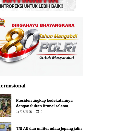
ternasional
Presiden ungkap kedekatannya
dengan Sultan Brunei selama
puluhan tahun
14/05/2025
0
TNI AU dan militer udara Jepang jalin