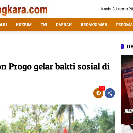
Kamis, 6 Agustus 2
OLRI
HUKRIM
TNI
DAERAH
REDAKSI MSB
PEDOMA
DE
n Progo gelar bakti sosial di
548