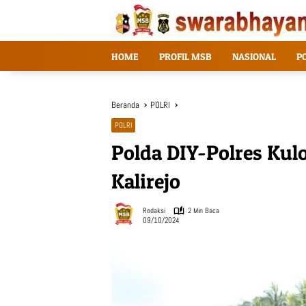
Langsung
ke
konten
HOME
PROFIL MSB
NASIONAL
P
Beranda
POLRI
POLRI
Polda DIY-Polres Kulo
Kalirejo
Redaksi
2 Min Baca
09/10/2024