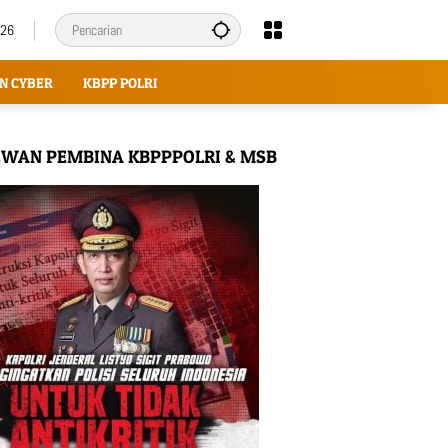
026
N CYBER
KBPP POLRI
WAN PEMBINA KBPPPOLRI & MSB