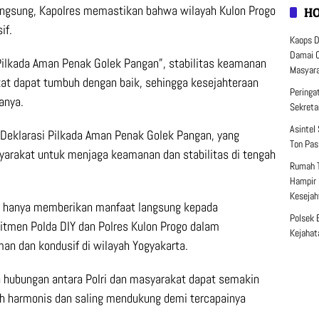
ngsung, Kapolres memastikan bahwa wilayah Kulon Progo
H
if.
Kaops D
Damai C
Pilkada Aman Penak Golek Pangan”, stabilitas keamanan
Masyar
at dapat tumbuh dengan baik, sehingga kesejahteraan
Peringa
anya.
Sekreta
Asintel
n Deklarasi Pilkada Aman Penak Golek Pangan, yang
Ton Pas
arakat untuk menjaga keamanan dan stabilitas di tengah
Rumah 
Hampir 
Kesejah
ak hanya memberikan manfaat langsung kepada
Polsek 
itmen Polda DIY dan Polres Kulon Progo dalam
Kejahat
an dan kondusif di wilayah Yogyakarta.
an hubungan antara Polri dan masyarakat dapat semakin
ih harmonis dan saling mendukung demi tercapainya