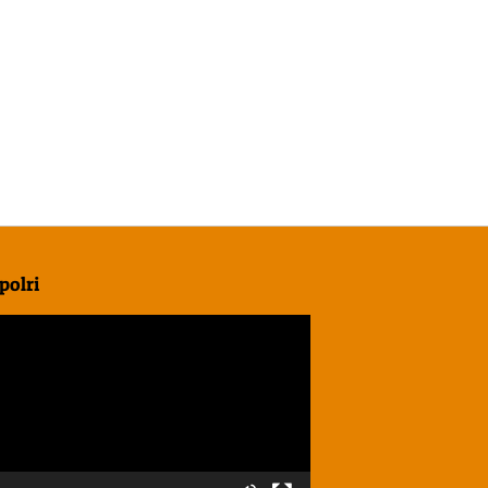
polri
r