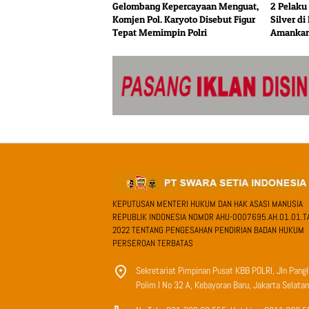
Gelombang Kepercayaan Menguat,
2 Pelak
Komjen Pol. Karyoto Disebut Figur
Silver d
Tepat Memimpin Polri
Amankan 
Satu Bur
KEPUTUSAN MENTERI HUKUM DAN HAK ASASI MANUSIA
REPUBLIK INDONESIA NOMOR AHU-0007695.AH.01.01.T
2022 TENTANG PENGESAHAN PENDIRIAN BADAN HUKUM
PERSEROAN TERBATAS
Sekretariat Pimpinan Pusat KBB POLRI, Jln Pang
Polim I No 32 A, Kebayoran Baru, Jakarta Selatan