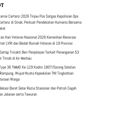
OT
amai Cartenz-2026 Tinjau Pos Satgas Kepolisian Ops
artenz di Sinak, Perkuat Pendekatan Humanis Bersama
akat
tan Hari Veteran Nasional 2026 Kemenhan Renovasi
riat LVRI dan Bedah Rumah Veteran di 19 Provinsi
 Satlap Tricakti Beri Penjelasan Terkait Penanganan 53
ir Timah di Air Merbau
Type 36 TMMD Ke-129 Kodim 1807/Sorong Selatan
Rampung, Wujud Nyata Kepedulian TNI Tingkatkan
teraan Warga
Bekasi Barat Gelar Razia Stasioner dan Patroli Cegah
an Jalanan serta Tawuran