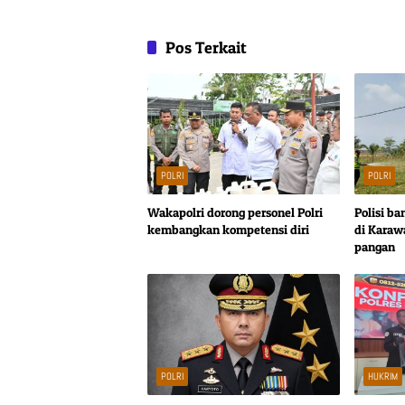
Pos Terkait
POLRI
POLRI
Wakapolri dorong personel Polri
Polisi ba
kembangkan kompetensi diri
di Kara
pangan
POLRI
HUKRIM