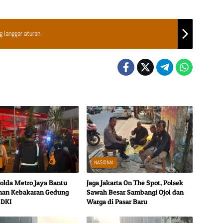
g langgar aturan
L
NASIONAL
olda Metro Jaya Bantu
Jaga Jakarta On The Spot, Polsek
nan Kebakaran Gedung
Sawah Besar Sambangi Ojol dan
 DKI
Warga di Pasar Baru