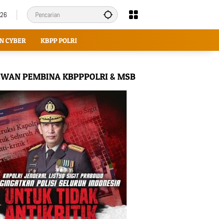
026
N CYBER
KBPP POLRI
WAN PEMBINA KBPPPOLRI & MSB