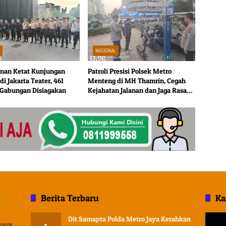
L
NASIONAL
nan Ketat Kunjungan
Patroli Presisi Polsek Metro
di Jakarta Teater, 461
Menteng di MH Thamrin, Cegah
 Gabungan Disiagakan
Kejahatan Jalanan dan Jaga Rasa
Aman
Berita Terbaru
Ka
Pemuta
Dit Samapta Polda Metro Jaya Kerahkan
AHUN