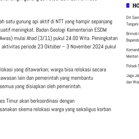
H
Dit Sam
h satu gunung api aktif di NTT yang hampir sepanjang
Tangani
uktuatif meningkat. Badan Geologi Kementerian ESDM
Brimob 
(Awas) mulai Ahad (3/11) pukul 24.00 Wita. Peningkatan
Bapenda
i aktivitas periode 23 Oktober – 3 November 2024 pukul
Komanda
Menteri
Polsek 
okasi yang ditawarkan; warga bisa relokasi secara
Jaga Ja
i kawasan lain dan pemerintah yang membantu
dan War
emua yang disiapkan oleh pemerintah.
s Timur akan berkoordinasi dengan
sanakan skema relokasi warga yang sekaligus korban