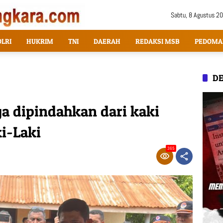
Sabtu, 8 Agustus 2
OLRI
HUKRIM
TNI
DAERAH
REDAKSI MSB
PEDOMA
DE
a dipindahkan dari kaki
i-Laki
365