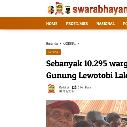
Langsung
ke
konten
HOME
PROFIL MSB
NASIONAL
P
Beranda
NASIONAL
NASIONAL
Sebanyak 10.295 warg
Gunung Lewotobi Lak
Redaksi
2 Min Baca
06/11/2024