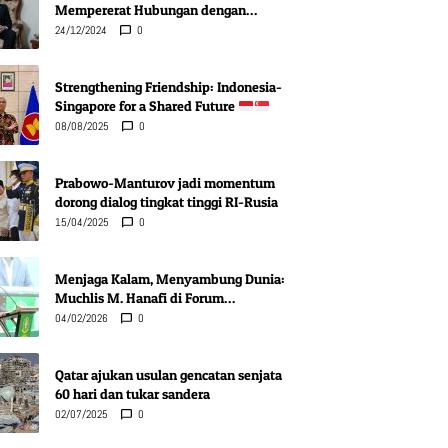
Mempererat Hubungan dengan
Indonesia di Berbagai Bidang
24/12/2024
0
Strengthening Friendship: Indonesia-
Singapore for a Shared Future
08/08/2025
0
Prabowo-Manturov jadi momentum
dorong dialog tingkat tinggi RI-Rusia
15/04/2025
0
Menjaga Kalam, Menyambung Dunia:
Muchlis M. Hanafi di Forum
Pentashihan Mushaf Karbala
04/02/2026
0
Qatar ajukan usulan gencatan senjata
60 hari dan tukar sandera
02/07/2025
0