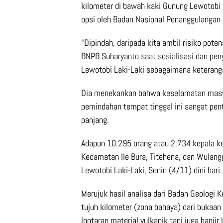
kilometer di bawah kaki Gunung Lewotobi L
opsi oleh Badan Nasional Penanggulangan
“Dipindah, daripada kita ambil risiko pot
BNPB Suharyanto saat sosialisasi dan pen
Lewotobi Laki-Laki sebagaimana keteranga
Dia menekankan bahwa keselamatan masyar
pemindahan tempat tinggal ini sangat pent
panjang.
Adapun 10.295 orang atau 2.734 kepala ke
Kecamatan Ile Bura, Titehena, dan Wulang
Lewotobi Laki-Laki, Senin (4/11) dini hari.
Merujuk hasil analisa dari Badan Geologi
tujuh kilometer (zona bahaya) dari bukaan
lontaran material vulkanik tapi juga banji