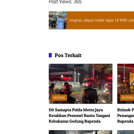
Post Views:
365
Imigrasi Jakpus tindak tegas 14 WNA yan
Pos Terkait
NASIONAL
NASIONA
Dit Samapta Polda Metro Jaya
Brimob P
Kerahkan Personel Bantu Tangani
Penanga
Kebakaran Gedung Bapenda
Bapenda