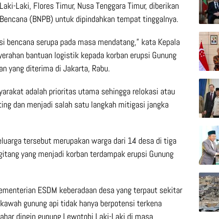
aki-Laki, Flores Timur, Nusa Tenggara Timur, diberikan
 Bencana (BNPB) untuk dipindahkan tempat tinggalnya.
ensi bencana serupa pada masa mendatang,” kata Kepala
yerahan bantuan logistik kepada korban erupsi Gunung
n yang diterima di Jakarta, Rabu.
akat adalah prioritas utama sehingga relokasi atau
ing dan menjadi salah satu langkah mitigasi jangka
luarga tersebut merupakan warga dari 14 desa di tiga
gitang yang menjadi korban terdampak erupsi Gunung
 Kementerian ESDM keberadaan desa yang terpaut sekitar
 kawah gunung api tidak hanya berpotensi terkena
r lahar dingin gunung Lewotobi Laki-Laki di masa