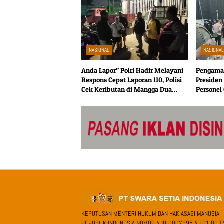
NASIONAL
NASIONA
Anda Lapor” Polri Hadir Melayani
Pengama
Respons Cepat Laporan 110, Polisi
Presiden 
Cek Keributan di Mangga Dua
Personel
Selatan
KEPUTUSAN MENTERI HUKUM DAN HAK ASASI MANUSIA
REPUBLIK INDONESIA NOMOR AHU-0007695.AH.01.01.T