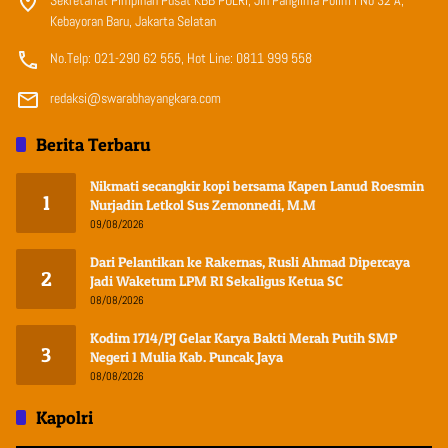
Sekretariat Pimpinan Pusat KBB POLRI, Jln Panglima Polim I No 32 A,
Kebayoran Baru, Jakarta Selatan
No.Telp: 021-290 62 555, Hot Line: 0811 999 558
redaksi@swarabhayangkara.com
Berita Terbaru
Nikmati secangkir kopi bersama Kapen Lanud Roesmin
1
Nurjadin Letkol Sus Zemonnedi, M.M
09/08/2026
Dari Pelantikan ke Rakernas, Rusli Ahmad Dipercaya
2
Jadi Waketum LPM RI Sekaligus Ketua SC
08/08/2026
Kodim 1714/PJ Gelar Karya Bakti Merah Putih SMP
3
Negeri 1 Mulia Kab. Puncak Jaya
08/08/2026
Kapolri