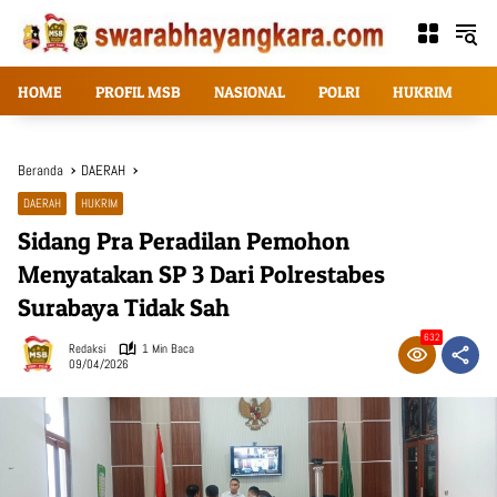
Langsung
ke
konten
HOME
PROFIL MSB
NASIONAL
POLRI
HUKRIM
T
Beranda
DAERAH
DAERAH
HUKRIM
Sidang Pra Peradilan Pemohon
Menyatakan SP 3 Dari Polrestabes
Surabaya Tidak Sah
632
Redaksi
1 Min Baca
09/04/2026