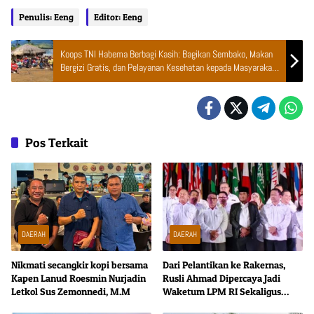
Penulis: Eeng
Editor: Eeng
Koops TNI Habema Berbagi Kasih: Bagikan Sembako, Makan
Bergizi Gratis, dan Pelayanan Kesehatan kepada Masyarakat
Distrik Gome
Pos Terkait
DAERAH
DAERAH
Nikmati secangkir kopi bersama
Dari Pelantikan ke Rakernas,
Kapen Lanud Roesmin Nurjadin
Rusli Ahmad Dipercaya Jadi
Letkol Sus Zemonnedi, M.M
Waketum LPM RI Sekaligus
Ketua SC