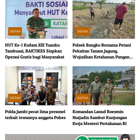
DAERAH
DAERAH
HUT Ke-1 Kodam XIX Tuanku
Polsek Bangko Bersama Petani
Tambusai, BAKTIKES Siapkan
Pekaitan Tanam Jagung,
Operasi Gratis bagi Masyarakat
Wujudkan Ketahanan Pangan
dari Tingkat Desa
DAERAH
DAERAH
Polda Jambi pecat lima personel
Komandan Lanud Roesmin
terkait tewasnya anggota Polres
Nurjadin Sambut Kunjungan
Kerja Menteri Pertahanan RI