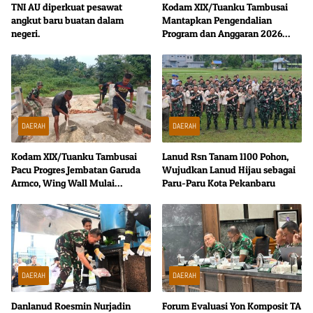
TNI AU diperkuat pesawat
Kodam XIX/Tuanku Tambusai
angkut baru buatan dalam
Mantapkan Pengendalian
negeri.
Program dan Anggaran 2026
Bersama Tim Dalproggar TNI AD
DAERAH
DAERAH
Kodam XIX/Tuanku Tambusai
Lanud Rsn Tanam 1100 Pohon,
Pacu Progres Jembatan Garuda
Wujudkan Lanud Hijau sebagai
Armco, Wing Wall Mulai
Paru-Paru Kota Pekanbaru
Dibangun Demi Konstruksi Lebih
Kokoh
DAERAH
DAERAH
Danlanud Roesmin Nurjadin
Forum Evaluasi Yon Komposit TA