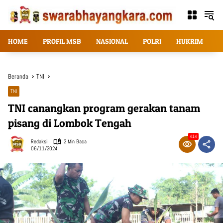
Langsung
ke
konten
HOME
PROFIL MSB
NASIONAL
POLRI
HUKRIM
T
Beranda
TNI
TNI
TNI canangkan program gerakan tanam
pisang di Lombok Tengah
414
Redaksi
2 Min Baca
06/11/2024