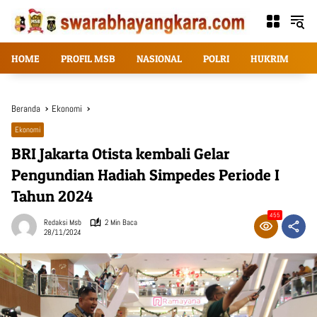
Langsung
ke
konten
HOME
PROFIL MSB
NASIONAL
POLRI
HUKRIM
T
Beranda
Ekonomi
Ekonomi
BRI Jakarta Otista kembali Gelar
Pengundian Hadiah Simpedes Periode I
Tahun 2024
455
Redaksi Msb
2 Min Baca
28/11/2024