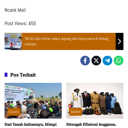
Ncank Mail
Post Views:
455
TNI AU dan militer udara Jepang jalin kerja sama di bidang
intelijen
Pos Terkait
Ekonomi
DAERAH
Dari Tanah Indramayu, Mimpi
Ditengah Efisiensi Anggaran,