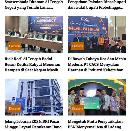
Swasembada Ditanam di Tengah
Pengadaan Pakaian Dinas bupati
Negeri yang Terlalu Lama
dan wakil bupati Probolinggo
Bergantung pada Kapal Impor
sedot anggaran Rp235 Juta
Ekonomi
Ekonomi
Riak Kecil di Tengah Badai
Di Bawah Cahaya Doa dan Mesin
Besar: Ketika Rakyat Menenun
Modern, PT CACS Menyulam
Harapan di Saat Negara Masih
Harapan di Industri Kebersihan
Menghitung
Ekonomi
Ekonomi
Jelang Lebaran 2026, BRI Pasar
Mengetuk Pintu Persyarikatan:
Minggu Layani Penukaran Uang
BSN Menyemai Asa di Ladang