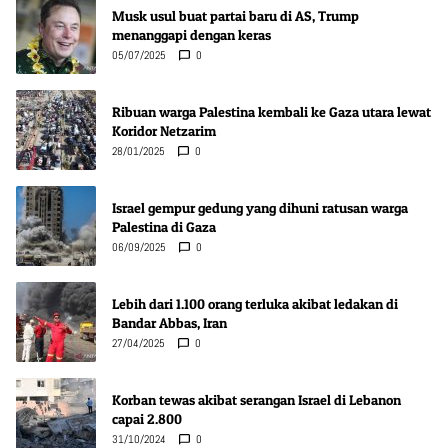
Musk usul buat partai baru di AS, Trump
menanggapi dengan keras
05/07/2025
0
Ribuan warga Palestina kembali ke Gaza utara lewat
Koridor Netzarim
28/01/2025
0
Israel gempur gedung yang dihuni ratusan warga
Palestina di Gaza
06/09/2025
0
Lebih dari 1.100 orang terluka akibat ledakan di
Bandar Abbas, Iran
27/04/2025
0
Korban tewas akibat serangan Israel di Lebanon
capai 2.800
31/10/2024
0