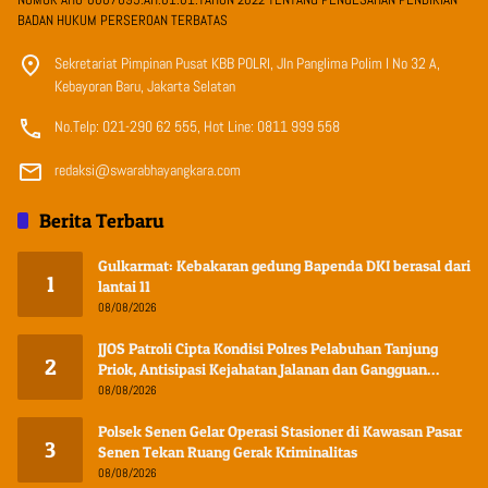
BADAN HUKUM PERSEROAN TERBATAS
Sekretariat Pimpinan Pusat KBB POLRI, Jln Panglima Polim I No 32 A,
Kebayoran Baru, Jakarta Selatan
No.Telp: 021-290 62 555, Hot Line: 0811 999 558
redaksi@swarabhayangkara.com
Berita Terbaru
Gulkarmat: Kebakaran gedung Bapenda DKI berasal dari
1
lantai 11
08/08/2026
JJOS Patroli Cipta Kondisi Polres Pelabuhan Tanjung
2
Priok, Antisipasi Kejahatan Jalanan dan Gangguan
Kamtibmas
08/08/2026
Polsek Senen Gelar Operasi Stasioner di Kawasan Pasar
3
Senen Tekan Ruang Gerak Kriminalitas
08/08/2026