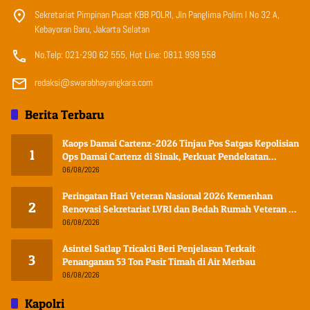
Sekretariat Pimpinan Pusat KBB POLRI, Jln Panglima Polim I No 32 A,
Kebayoran Baru, Jakarta Selatan
No.Telp: 021-290 62 555, Hot Line: 0811 999 558
redaksi@swarabhayangkara.com
Berita Terbaru
Kaops Damai Cartenz-2026 Tinjau Pos Satgas Kepolisian
1
Ops Damai Cartenz di Sinak, Perkuat Pendekatan
Humanis Bersama Masyarakat
06/08/2026
Peringatan Hari Veteran Nasional 2026 Kemenhan
2
Renovasi Sekretariat LVRI dan Bedah Rumah Veteran di
19 Provinsi
06/08/2026
Asintel Satlap Tricakti Beri Penjelasan Terkait
3
Penanganan 53 Ton Pasir Timah di Air Merbau
06/08/2026
Kapolri