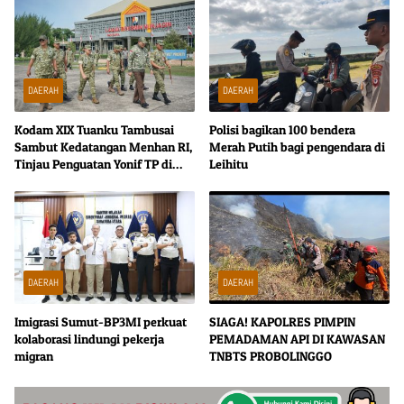
DAERAH
DAERAH
Kodam XIX Tuanku Tambusai
Polisi bagikan 100 bendera
Sambut Kedatangan Menhan RI,
Merah Putih bagi pengendara di
Tinjau Penguatan Yonif TP di
Leihitu
Bengkalis dan Kampar
DAERAH
DAERAH
Imigrasi Sumut-BP3MI perkuat
SIAGA! KAPOLRES PIMPIN
kolaborasi lindungi pekerja
PEMADAMAN API DI KAWASAN
migran
TNBTS PROBOLINGGO