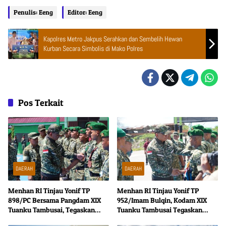
Penulis: Eeng
Editor: Eeng
Kapolres Metro Jakpus Serahkan dan Sembelih Hewan
Kurban Secara Simbolis di Mako Polres
Pos Terkait
DAERAH
DAERAH
Menhan RI Tinjau Yonif TP
Menhan RI Tinjau Yonif TP
898/PC Bersama Pangdam XIX
952/Imam Bulqin, Kodam XIX
Tuanku Tambusai, Tegaskan
Tuanku Tambusai Tegaskan
Disiplin dan Loyalitas Prajurit
Penguatan Pertahanan Wilayah