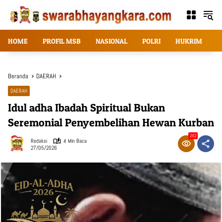
Langsung
ke
konten
HOME
PROFIL MSB
NASIONAL
POLRI
HUKRIM
T
Beranda
DAERAH
DAERAH
Idul adha Ibadah Spiritual Bukan
Seremonial Penyembelihan Hewan Kurban
292
Redaksi
4 Min Baca
27/05/2026