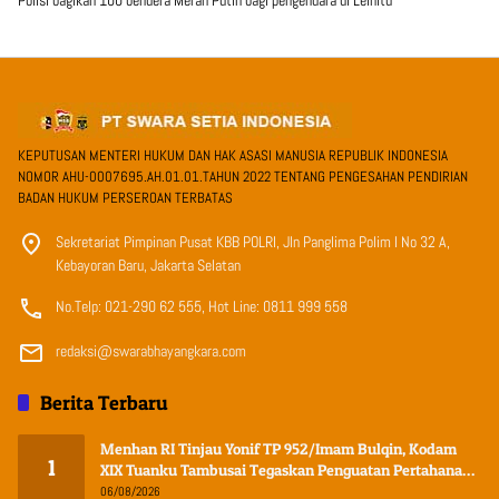
KEPUTUSAN MENTERI HUKUM DAN HAK ASASI MANUSIA REPUBLIK INDONESIA
NOMOR AHU-0007695.AH.01.01.TAHUN 2022 TENTANG PENGESAHAN PENDIRIAN
BADAN HUKUM PERSEROAN TERBATAS
Sekretariat Pimpinan Pusat KBB POLRI, Jln Panglima Polim I No 32 A,
Kebayoran Baru, Jakarta Selatan
No.Telp: 021-290 62 555, Hot Line: 0811 999 558
redaksi@swarabhayangkara.com
Berita Terbaru
Menhan RI Tinjau Yonif TP 952/Imam Bulqin, Kodam
1
XIX Tuanku Tambusai Tegaskan Penguatan Pertahanan
Wilayah
06/08/2026