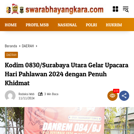
Langsung
ke
konten
HOME
PROFIL MSB
NASIONAL
POLRI
HUKRIM
T
Beranda
DAERAH
DAERAH
Kodim 0830/Surabaya Utara Gelar Upacara
Hari Pahlawan 2024 dengan Penuh
Khidmat
439
Redaksi Msb
3 Min Baca
11/11/2024