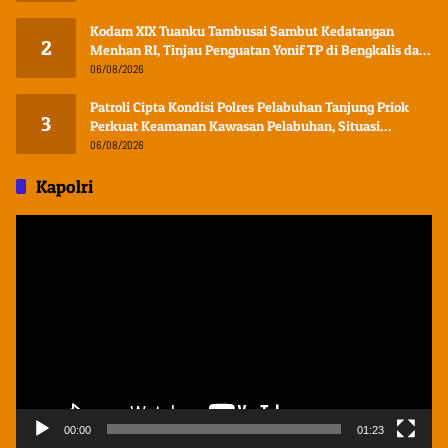
Kodam XIX Tuanku Tambusai Sambut Kedatangan
2
Menhan RI, Tinjau Penguatan Yonif TP di Bengkalis dan
Kampar
06/08/2026
Patroli Cipta Kondisi Polres Pelabuhan Tanjung Priok
3
Perkuat Keamanan Kawasan Pelabuhan, Situasi
Berlangsung Aman dan Kondusif
06/08/2026
Kapolri
Pemutar
Video
00:00
01:23