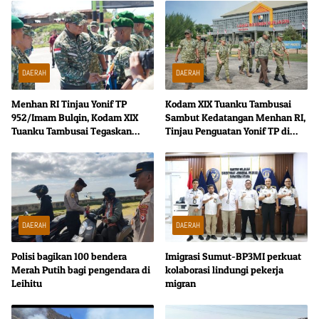
DAERAH
DAERAH
Menhan RI Tinjau Yonif TP
Kodam XIX Tuanku Tambusai
952/Imam Bulqin, Kodam XIX
Sambut Kedatangan Menhan RI,
Tuanku Tambusai Tegaskan
Tinjau Penguatan Yonif TP di
Penguatan Pertahanan Wilayah
Bengkalis dan Kampar
DAERAH
DAERAH
Polisi bagikan 100 bendera
Imigrasi Sumut-BP3MI perkuat
Merah Putih bagi pengendara di
kolaborasi lindungi pekerja
Leihitu
migran