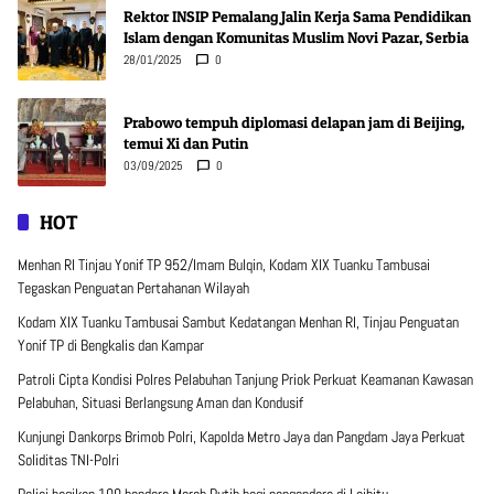
Rektor INSIP Pemalang Jalin Kerja Sama Pendidikan
Islam dengan Komunitas Muslim Novi Pazar, Serbia
28/01/2025
0
Prabowo tempuh diplomasi delapan jam di Beijing,
temui Xi dan Putin
03/09/2025
0
HOT
Menhan RI Tinjau Yonif TP 952/Imam Bulqin, Kodam XIX Tuanku Tambusai
Tegaskan Penguatan Pertahanan Wilayah
Kodam XIX Tuanku Tambusai Sambut Kedatangan Menhan RI, Tinjau Penguatan
Yonif TP di Bengkalis dan Kampar
Patroli Cipta Kondisi Polres Pelabuhan Tanjung Priok Perkuat Keamanan Kawasan
Pelabuhan, Situasi Berlangsung Aman dan Kondusif
Kunjungi Dankorps Brimob Polri, Kapolda Metro Jaya dan Pangdam Jaya Perkuat
Soliditas TNI-Polri
Polisi bagikan 100 bendera Merah Putih bagi pengendara di Leihitu