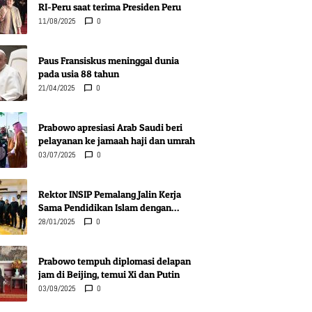
RI-Peru saat terima Presiden Peru
11/08/2025
0
Paus Fransiskus meninggal dunia
pada usia 88 tahun
21/04/2025
0
Prabowo apresiasi Arab Saudi beri
pelayanan ke jamaah haji dan umrah
03/07/2025
0
Rektor INSIP Pemalang Jalin Kerja
Sama Pendidikan Islam dengan
Komunitas Muslim Novi Pazar, Serbia
28/01/2025
0
Prabowo tempuh diplomasi delapan
jam di Beijing, temui Xi dan Putin
03/09/2025
0