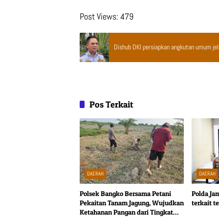
Post Views:
479
Dishub DKI persiapkan angkutan umum jela
Pos Terkait
DAERAH
DAERAH
Polsek Bangko Bersama Petani
Polda Ja
Pekaitan Tanam Jagung, Wujudkan
terkait 
Ketahanan Pangan dari Tingkat