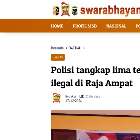
Langsung
ke
konten
HOME
PROFIL MSB
NASIONAL
P
Beranda
DAERAH
DAERAH
Polisi tangkap lima
ilegal di Raja Ampat
Redaksi
2 Min Baca
17/12/2024