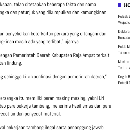
ksaan, telah ditetapkan beberapa fakta dan nama
H
sangka dan petunjuk yang dikumpulkan dan kemungkinan
Polsek 
Wujudka
Deklara
 penyelidikan keterkaitan perkara yang ditangani dan
Bersatu
inan masih ada yang terlibat,” ujarnya.
Polda M
Tahun k
dengan Pemerintah Daerah Kabupaten Raja Ampat terkait
Muktama
an lindung.
Terima 
ung sehingga kita koordinasi dengan pemerintah daerah,”
Cegah B
Patroli 
tersangka itu memiliki peran masing-masing, yakni LN
ap para pekerja tambang, menerima hasil emas dari para
edot air dan penyedot material.
al pekerjaan tambang ilegal serta penanggung jawab