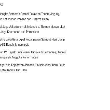
OT
Bangko Bersama Petani Pekaitan Tanam Jagung,
n Ketahanan Pangan dari Tingkat Desa
si Jaga Jakarta untuk Indonesia, Elemen Masyarakat
 Jaga Keamanan dan Persatuan
etro Jaya Gelar Apel Kebangsaan Sambut Hari Ulang
e-81 Republik Indonesia
r XVI Tapak Suci Resmi Dibuka di Semarang, Kapolri
Anugerah Anggota Kehormatan
egal dan Kejahatan Jalanan, Polsek Johar Baru Gelar
Cipta Kondisi Dini Hari