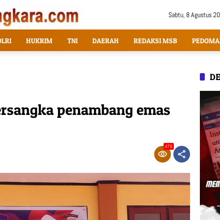
Sabtu, 8 Agustus 2
OLRI
HUKRIM
TNI
DAERAH
REDAKSI MSB
PEDOMA
DE
 tersangka penambang emas
479