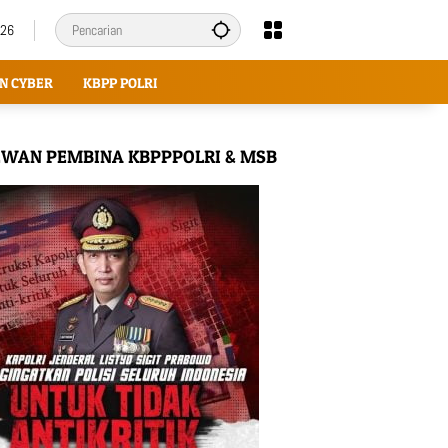
026
N CYBER
KBPP POLRI
WAN PEMBINA KBPPPOLRI & MSB