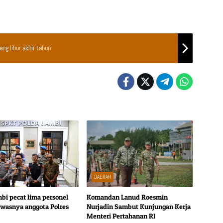
ng libur akhir tahun
DAERAH
mbi pecat lima personel
Komandan Lanud Roesmin
tewasnya anggota Polres
Nurjadin Sambut Kunjungan Kerja
Menteri Pertahanan RI