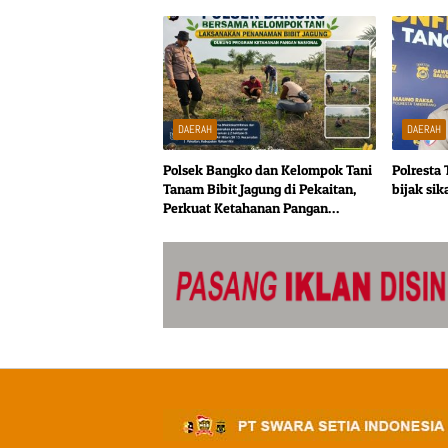
Desa
DAERAH
DAERAH
Polsek Bangko dan Kelompok Tani
Polresta
Tanam Bibit Jagung di Pekaitan,
bijak sik
Perkuat Ketahanan Pangan
Nasional