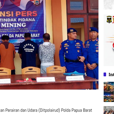
In
an Perairan dan Udara (Ditpolairud) Polda Papua Barat