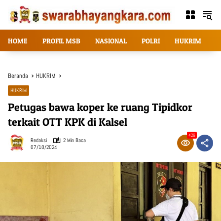
Langsung
ke
konten
HOME
PROFIL MSB
NASIONAL
POLRI
HUKRIM
T
Beranda
HUKRIM
HUKRIM
Petugas bawa koper ke ruang Tipidkor
terkait OTT KPK di Kalsel
426
Redaksi
2 Min Baca
07/10/2024