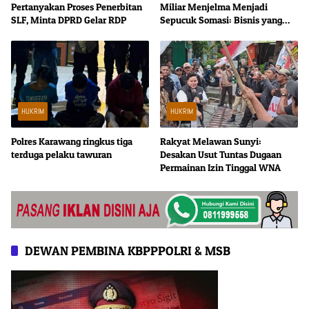
Pertanyakan Proses Penerbitan
Miliar Menjelma Menjadi
SLF, Minta DPRD Gelar RDP
Sepucuk Somasi: Bisnis yang
Kehilangan Kata Sepakat
HUKRIM
HUKRIM
Polres Karawang ringkus tiga
Rakyat Melawan Sunyi:
terduga pelaku tawuran
Desakan Usut Tuntas Dugaan
Permainan Izin Tinggal WNA
DEWAN PEMBINA KBPPPOLRI & MSB