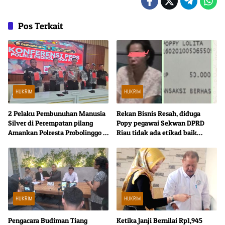
Pos Terkait
HUKRIM
HUKRIM
2 Pelaku Pembunuhan Manusia
Rekan Bisnis Resah, diduga
Silver di Perempatan pilang
Popy pegawai Sekwan DPRD
Amankan Polresta Probolinggo 1
Riau tidak ada etikad baik
Satu Buron
kembalikan uang
HUKRIM
HUKRIM
Pengacara Budiman Tiang
Ketika Janji Bernilai Rp1,945