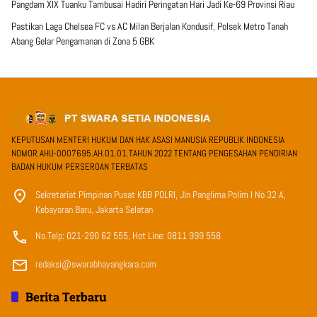
Pangdam XIX Tuanku Tambusai Hadiri Peringatan Hari Jadi Ke-69 Provinsi Riau
Pastikan Laga Chelsea FC vs AC Milan Berjalan Kondusif, Polsek Metro Tanah
Abang Gelar Pengamanan di Zona 5 GBK
KEPUTUSAN MENTERI HUKUM DAN HAK ASASI MANUSIA REPUBLIK INDONESIA
NOMOR AHU-0007695.AH.01.01.TAHUN 2022 TENTANG PENGESAHAN PENDIRIAN
BADAN HUKUM PERSEROAN TERBATAS
Sekretariat Pimpinan Pusat KBB POLRI, Jln Panglima Polim I No 32 A,
Kebayoran Baru, Jakarta Selatan
No.Telp: 021-290 62 555, Hot Line: 0811 999 558
redaksi@swarabhayangkara.com
Berita Terbaru