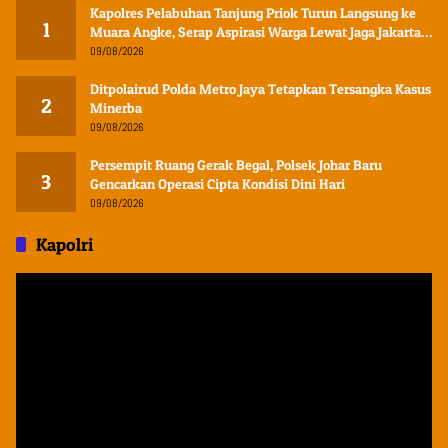
Kapolres Pelabuhan Tanjung Priok Turun Langsung ke
1
Muara Angke, Serap Aspirasi Warga Lewat Jaga Jakarta
On The Spot
09/08/2026
Ditpolairud Polda Metro Jaya Tetapkan Tersangka Kasus
2
Minerba
09/08/2026
Persempit Ruang Gerak Begal, Polsek Johar Baru
3
Gencarkan Operasi Cipta Kondisi Dini Hari
09/08/2026
Kapolri
Pemutar
Video