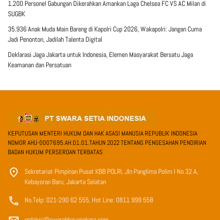
1.200 Personel Gabungan Dikerahkan Amankan Laga Chelsea FC VS AC Milan di
SUGBK
35.936 Anak Muda Main Bareng di Kapolri Cup 2026, Wakapolri: Jangan Cuma
Jadi Penonton, Jadilah Talenta Digital
Deklarasi Jaga Jakarta untuk Indonesia, Elemen Masyarakat Bersatu Jaga
Keamanan dan Persatuan
KEPUTUSAN MENTERI HUKUM DAN HAK ASASI MANUSIA REPUBLIK INDONESIA
NOMOR AHU-0007695.AH.01.01.TAHUN 2022 TENTANG PENGESAHAN PENDIRIAN
BADAN HUKUM PERSEROAN TERBATAS
Sekretariat Pimpinan Pusat KBB POLRI, Jln Panglima Polim I No 32 A,
Kebayoran Baru, Jakarta Selatan
No.Telp: 021-290 62 555, Hot Line: 0811 999 558
redaksi@swarabhayangkara.com