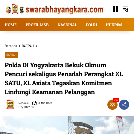
Langsung
ke
konten
HOME
PROFIL MSB
NASIONAL
POLRI
HUKRIM
T
Beranda
DAERAH
DAERAH
Polda DI Yogyakarta Bekuk Oknum
Pencuri sekaligus Penadah Perangkat XL
SATU, XL Axiata Tegaskan Komitmen
Lindungi Keamanan Pelanggan
367
Redaksi
3 Min Baca
07/10/2024