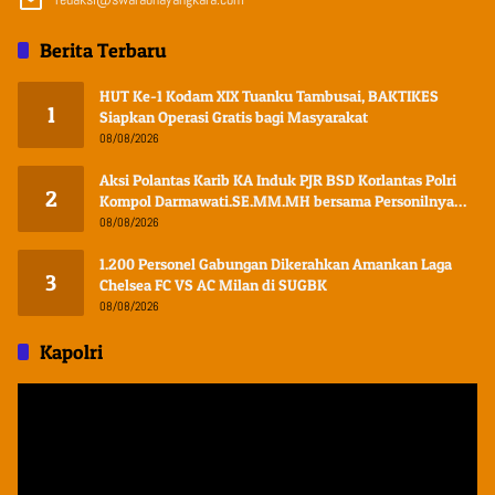
Berita Terbaru
HUT Ke-1 Kodam XIX Tuanku Tambusai, BAKTIKES
1
Siapkan Operasi Gratis bagi Masyarakat
08/08/2026
Aksi Polantas Karib KA Induk PJR BSD Korlantas Polri
2
Kompol Darmawati.SE.MM.MH bersama Personilnya
Membagikan Bendera Merah Putih Berserta Tiangnya
08/08/2026
1.200 Personel Gabungan Dikerahkan Amankan Laga
3
Chelsea FC VS AC Milan di SUGBK
08/08/2026
Kapolri
Pemutar
Video