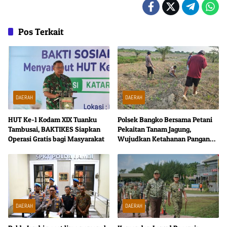
Pos Terkait
DAERAH
DAERAH
HUT Ke-1 Kodam XIX Tuanku
Polsek Bangko Bersama Petani
Tambusai, BAKTIKES Siapkan
Pekaitan Tanam Jagung,
Operasi Gratis bagi Masyarakat
Wujudkan Ketahanan Pangan
dari Tingkat Desa
DAERAH
DAERAH