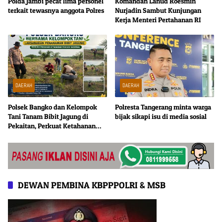
Polda Jambi pecat lima personel
Komandan Lanud Roesmin
terkait tewasnya anggota Polres
Nurjadin Sambut Kunjungan
Kerja Menteri Pertahanan RI
DAERAH
DAERAH
Polsek Bangko dan Kelompok
Polresta Tangerang minta warga
Tani Tanam Bibit Jagung di
bijak sikapi isu di media sosial
Pekaitan, Perkuat Ketahanan
Pangan Nasional
DEWAN PEMBINA KBPPPOLRI & MSB