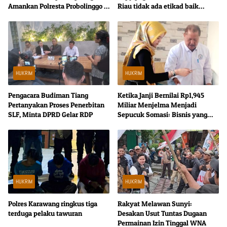
Amankan Polresta Probolinggo 1
Riau tidak ada etikad baik
Satu Buron
kembalikan uang
HUKRIM
HUKRIM
Pengacara Budiman Tiang
Ketika Janji Bernilai Rp1,945
Pertanyakan Proses Penerbitan
Miliar Menjelma Menjadi
SLF, Minta DPRD Gelar RDP
Sepucuk Somasi: Bisnis yang
Kehilangan Kata Sepakat
HUKRIM
HUKRIM
Polres Karawang ringkus tiga
Rakyat Melawan Sunyi:
terduga pelaku tawuran
Desakan Usut Tuntas Dugaan
Permainan Izin Tinggal WNA